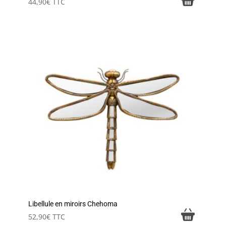
44,90
€
TTC
Libellule en miroirs Chehoma
52,90
€
TTC