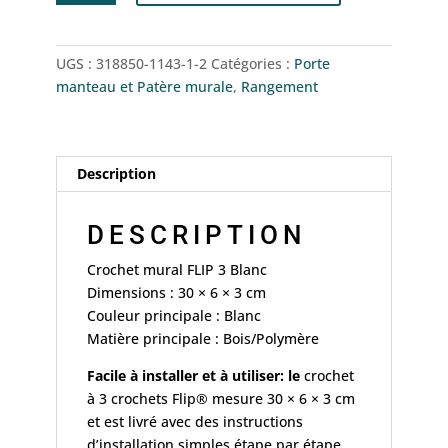
Crochet
mural
FLIP
UGS :
318850-1143-1-2
Catégories :
Porte
3
manteau et Patère murale
,
Rangement
Blanc
Description
DESCRIPTION
Crochet mural FLIP 3 Blanc
Dimensions : 30 × 6 × 3 cm
Couleur principale : Blanc
Matière principale : Bois/Polymère
Facile à installer et à utiliser: le
crochet
à 3 crochets Flip® mesure 30 × 6 × 3 cm
et est livré avec des instructions
d’installation simples étape par étape