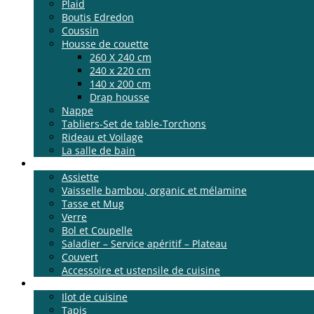
Plaid
Boutis Edredon
Coussin
Housse de couette
260 X 240 cm
240 x 220 cm
140 x 200 cm
Drap housse
Nappe
Tabliers-Set de table-Torchons
Rideau et Voilage
La salle de bain
La table
Assiette
Vaisselle bambou, organic et mélamine
Tasse et Mug
Verre
Bol et Coupelle
Saladier – Service apéritif – Plateau
Couvert
Accessoire et ustensile de cuisine
Meubles
Ilot de cuisine
Tapis