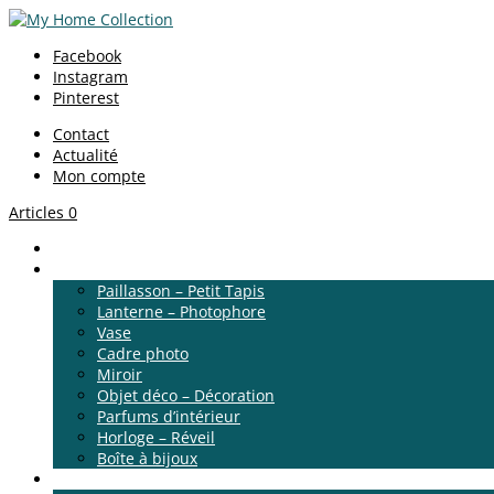
Facebook
Instagram
Pinterest
Contact
Actualité
Mon compte
Articles 0
Accueil
Décoration
Paillasson – Petit Tapis
Lanterne – Photophore
Vase
Cadre photo
Miroir
Objet déco – Décoration
Parfums d’intérieur
Horloge – Réveil
Boîte à bijoux
Linge de maison