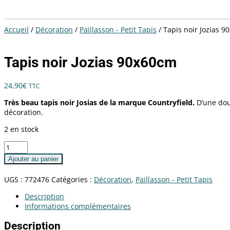
Sélectionner une page
Accueil
/
Décoration
/
Paillasson - Petit Tapis
/ Tapis noir Jozias 
Tapis noir Jozias 90x60cm
24,90
€
TTC
Très beau tapis noir Josias de la marque Countryfield.
D’une dou
décoration.
2 en stock
quantité
de
Ajouter au panier
Tapis
noir
UGS :
772476
Catégories :
Décoration
,
Paillasson - Petit Tapis
Jozias
90x60cm
Description
Informations complémentaires
Description